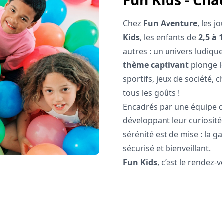
Fun Kids - Ch
Chez
Fun Aventure
, les 
Kids
, les enfants de
2,5 à 
autres : un univers ludique
thème captivant
plonge le
sportifs, jeux de société, 
tous les goûts !
Encadrés par une équipe d
développant leur curiosité
sérénité est de mise : la g
sécurisé et bienveillant.
Fun Kids
, c’est le rendez-