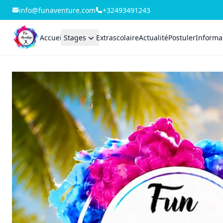
info@funaventure.com
+32493491243
Accueil
Stages
Extrascolaire
Actualité
Postuler
Informat