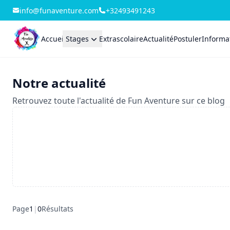
info@funaventure.com
+32493491243
Accueil
Stages
Extrascolaire
Actualité
Postuler
Informat
Notre actualité
Retrouvez toute l'actualité de Fun Aventure sur ce blog
Page
1
|
0
Résultats