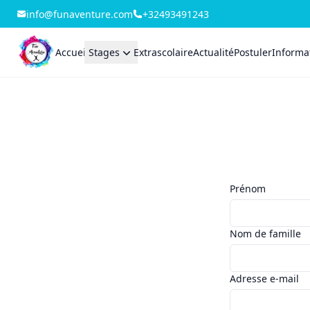
info@funaventure.com
+32493491243
Accueil
Stages
Extrascolaire
Actualité
Postuler
Informat
Prénom
Nom de famille
Adresse e-mail