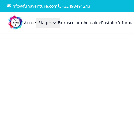
info@funaventure.com
+32493491243
Accueil
Stages
Extrascolaire
Actualité
Postuler
Informat